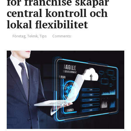
för franchise skapar
central kontroll och
lokal flexibilitet
Företag
,
Teknik
,
Tips
Comments: